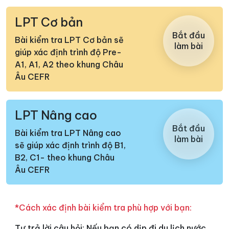
LPT Cơ bản
Bắt đầu
Bài kiểm tra LPT Cơ bản sẽ
làm bài
giúp xác định trình độ Pre-
A1, A1, A2 theo khung Châu
Âu CEFR
LPT Nâng cao
Bắt đầu
Bài kiểm tra LPT Nâng cao
làm bài
sẽ giúp xác định trình độ B1,
B2, C1- theo khung Châu
Âu CEFR
*Cách xác định bài kiểm tra phù hợp với bạn:
Tự trả lời câu hỏi: Nếu bạn có dịp đi du lịch nước