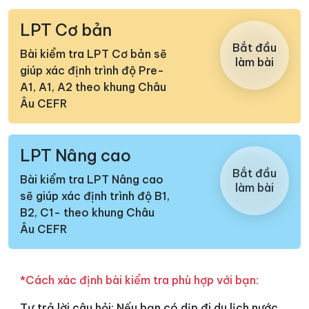
LPT Cơ bản
Bắt đầu
Bài kiểm tra LPT Cơ bản sẽ
làm bài
giúp xác định trình độ Pre-
A1, A1, A2 theo khung Châu
Âu CEFR
LPT Nâng cao
Bắt đầu
Bài kiểm tra LPT Nâng cao
làm bài
sẽ giúp xác định trình độ B1,
B2, C1- theo khung Châu
Âu CEFR
*Cách xác định bài kiểm tra phù hợp với bạn:
Tự trả lời câu hỏi: Nếu bạn có dịp đi du lịch nước